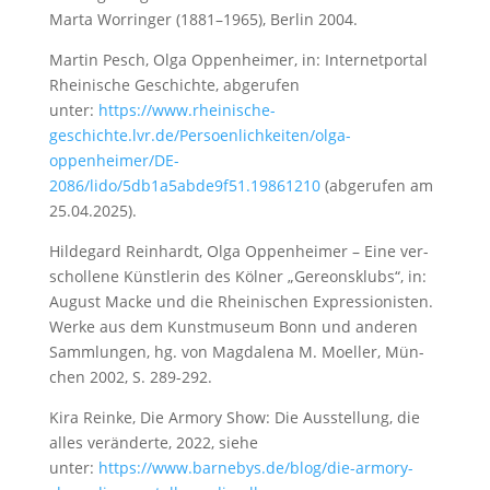
Marta Worringer (1881–1965), Berlin 2004.
Martin Pesch, Olga Oppenheimer, in: Internetportal
Rheinische Geschichte, abgerufen
unter:
https://www.rheinische-
geschichte.lvr.de/Persoenlichkeiten/olga-
oppenheimer/DE-
2086/lido/5db1a5abde9f51.19861210
(abgerufen am
25.04.2025).
Hil­de­gard Rein­hardt, Ol­ga Op­pen­hei­mer – Ei­ne ver­
schol­le­ne Künst­le­rin des Köl­ner „Ge­re­ons­klub­s“, in:
Au­gust Ma­cke und die Rhei­ni­schen Ex­pres­sio­nis­ten.
Wer­ke aus dem Kunst­mu­se­um Bonn und an­de­ren
Samm­lun­gen, hg. von Mag­da­le­na M. Mo­el­ler, Mün­
chen 2002, S. 289-292.
Kira Reinke, Die Armory Show: Die Ausstellung, die
alles veränderte, 2022, siehe
unter:
https://www.barnebys.de/blog/die-armory-