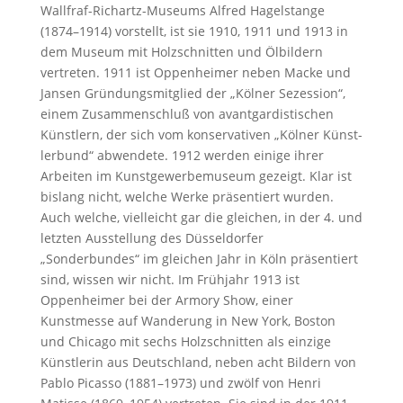
Wallfraf-Richartz-Museums Alfred Hagelstange
(1874–1914) vorstellt, ist sie 1910, 1911 und 1913 in
dem Museum mit Holzschnitten und Ölbildern
vertreten. 1911 ist Oppenheimer neben Macke und
Jansen Gründungsmitglied der „Kölner Sezession“,
einem Zusammenschluß von avant­gar­dis­ti­schen
Künst­lern, der sich vom kon­ser­va­ti­ven „Köl­ner Künst­
ler­bun­d“ abwendete. 1912 werden einige ihrer
Arbeiten im Kunstgewerbemuseum gezeigt. Klar ist
bislang nicht, welche Werke präsentiert wurden.
Auch welche, vielleicht gar die gleichen, in der 4. und
letzten Ausstellung des Düsseldorfer
„Sonderbundes“ im gleichen Jahr in Köln präsentiert
sind, wissen wir nicht. Im Frühjahr 1913 ist
Oppenheimer bei der Armory Show, einer
Kunstmesse auf Wanderung in New York, Boston
und Chicago mit sechs Holzschnitten als einzige
Künstlerin aus Deutschland, neben acht Bildern von
Pablo Picasso (1881–1973) und zwölf von Henri