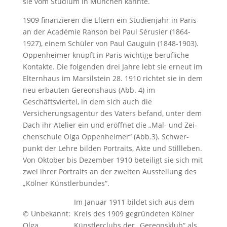
sie vom Studium in München kannte.
1909 finanzieren die Eltern ein Studienjahr in Paris
an der Académie Ranson bei Paul Sérusier (1864-
1927), einem Schüler von Paul Gauguin (1848-1903).
Op­pen­hei­mer knüpf­t in Paris wich­ti­ge berufliche
Kon­tak­te. Die folgenden drei Jahre lebt sie erneut im
Elternhaus im Mar­sil­stein 28. 1910 richtet sie in dem
neu erbauten Gereonshaus (Abb. 4) im
Geschäftsviertel, in dem sich auch die
Versicherungsagentur des Vaters befand, unter dem
Dach ihr Atelier ein und eröffnet die „Mal- und Zei­
chen­schu­le Ol­ga Op­pen­hei­mer“ (Abb.3). Schwer­
punkt der Leh­re bilden Por­traits, Ak­te und Still­le­ben.
Von Ok­to­ber bis De­zem­ber 1910 beteiligt sie sich mit
zwei ih­rer Por­traits an der zwei­ten Aus­stel­lung des
„Köl­ner Künst­ler­bun­des“.
Im Januar 1911 bildet sich aus dem
© Unbekannt:
Kreis des 1909 gegründeten Kölner
Olga
Künstlerclubs der „Gereonsklub“ als