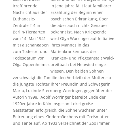
irreführende
In jene Jahre fällt laut familiärer
Nachricht aus der
Erzählung der Beginn einer
Euthanasie-
psychischen Erkrankung, über
Zentrale T 4 in
die aber auch nichts Genaues
Berlin-Tiergarten
bekannt ist. Nach Kriegsende
vom 14. Mai 1941
wird Olga Worringer auf Initiative
mit Falschangaben
ihres Mannes in das
zum Todesort und
Marienkrankenhaus der
Todesdatum von
Kranken- und Pflegeanstalt Wald­
Olga Oppenheimer.
breit­bach bei Neu­wied ein­ge­
wiesen. Den bei­den Söh­nen
verschweigt die Familie den Verbleib der Mutter, so
die jüngste Tochter ihrer Freundin und Schwägerin
Marta, Lucinde Sternberg-Worringer, gegenüber der
Autorin 1998. Adolf Worringer betreibt Ende der
1920er Jahre in Köln insgesamt drei große
Gaststätten erfolgreich, die Söhne wuchsen unter
Betreuung eines Kindermädchens mit Großmutter
und Tante auf. Ab 1933 verzeichnet der Zoo immer