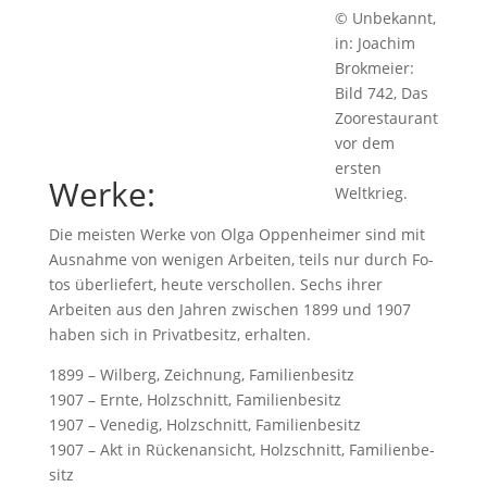
© Unbekannt,
in: Joachim
Brokmeier:
Bild 742, Das
Zoorestaurant
vor dem
ersten
Werke:
Weltkrieg.
Die meisten Werke von Olga Oppenheimer sind mit
Aus­nah­me von we­ni­gen Ar­bei­ten, teil­s nur durch Fo­
tos über­lie­fert, heu­te ver­schol­len. Sechs ihrer
Arbeiten aus den Jahren zwischen 1899 und 1907
haben sich in Privatbesitz, erhalten.
1899 – Wil­berg, Zeich­nung, Familien­be­sitz
1907 – Ern­te, Holz­schnitt, Familienbesitz
1907 – Ve­ne­dig, Holz­schnitt, Familien­be­sitz
1907 – Akt in Rü­cken­an­sicht, Holz­schnitt, Familien­be­
sitz