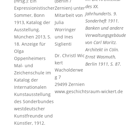
(Hrsg.): Ein
(Berlin /
des XX.
Expressionistischer
Zernien) unter
Jahrhunderts. 9.
Sommer, Bonn
Mitarbeit von
Sonderheft 1911.
1913, Katalog der
Julia
Banken und andere
Ausstellung.
Worringer
Verwaltungsgebäude
München 2013, S.
und Ines
von Carl Moritz.
18. Anzeige für
Siglienti
Architekt in Cöln.
Olga
Dr. Christl Wic
Ernst Wasmuth,
Oppenheimers
kert
Berlin 1911, S. 87.
Mal- und
Wacholderwe
Zeichenschule im
g 7
Katalog der
29499 Zernien
Internationalen
www.geschichtsraum-wickert.de
Kunstausstellung
des Sonderbundes
westdeutscher
Kunstfreunde und
Künstler, 1912.