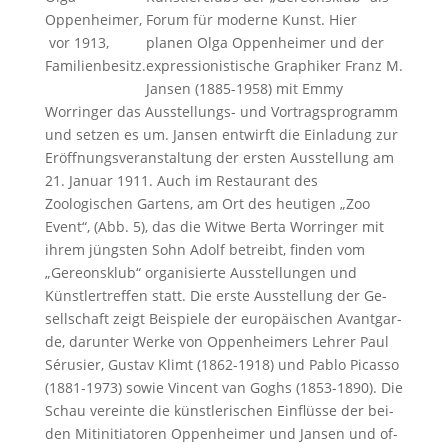
Oppenheimer,
Forum für moderne Kunst. Hier
vor 1913,
planen Olga Oppenheimer und der
Familienbesitz.
expressionistische Graphiker Franz M.
Jansen (1885-1958) mit Emmy
Worringer das Ausstellungs- und Vortragsprogramm
und setzen es um. Jansen entwirft die Einladung zur
Eröffnungsveranstaltung der ersten Ausstellung am
21. Januar 1911. Auch im Restaurant des
Zoologischen Gartens, am Ort des heutigen „Zoo
Event“, (Abb. 5), das die Witwe Berta Worringer mit
ihrem jüngsten Sohn Adolf betreibt, finden vom
„Gereonsklub“ organisierte Ausstellungen und
Künstlertreffen statt. Die ers­te Aus­stel­lung der Ge­
sell­schaft zeigt Beispiele der eu­ro­päi­schen Avant­gar­
de, dar­un­ter Wer­ke von Op­pen­hei­mers Leh­rer Paul
Sé­ru­si­er, Gus­tav Klimt (1862-1918) und Pa­blo Pi­cas­so
(1881-1973) so­wie Vincent van Go­ghs (1853-1890). Die
Schau ver­ein­te die künst­le­ri­schen Ein­flüs­se der bei­
den Mit­in­itia­to­ren Op­pen­hei­mer und Jan­sen und of­