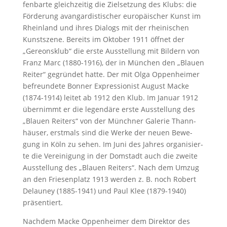
fen­bar­te gleich­zei­tig die Ziel­set­zung des Klubs: die
För­de­rung avangardistischer eu­ro­päi­scher Kunst im
Rhein­land und ih­res Dia­logs mit der rhei­ni­schen
Kunst­sze­ne. Bereits im Oktober 1911 öffnet der
„Gereonsklub“ die erste Ausstellung mit Bildern von
Franz Marc (1880-1916), der in München den „Blauen
Reiter“ gegründet hatte. Der mit Olga Oppenheimer
befreundete Bonner Expressionist August Macke
(1874-1914) leitet ab 1912 den Klub. Im Ja­nu­ar 1912
übernimmt er die le­gen­dä­re ers­te Aus­stel­lung des
„Blau­en Rei­ter­s“ von der Münch­ner Ga­le­rie Thann­
häu­ser, erst­mals sind die Wer­ke der neuen Be­we­
gung in Köln zu sehen. Im Ju­ni des Jah­res organisier­
te die Ver­ei­ni­gung in der Dom­stadt auch die zwei­te
Aus­stel­lung des „Blau­en Rei­ter­s“. Nach dem Umzug
an den Friesenplatz 1913 werden z. B. noch Robert
Delauney (1885-1941) und Paul Klee (1879-1940)
präsentiert.
Nachdem Macke Oppenheimer dem Direktor des