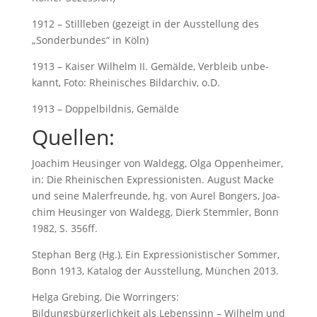
1912 – Stillleben (gezeigt in der Ausstellung des
„Sonderbundes“ in Köln)
1913 – Kai­ser Wil­helm II. Ge­mäl­de, Ver­bleib un­be­
kannt, Fo­to: Rhei­ni­sches Bild­ar­chiv, o.D.
1913 – Dop­pel­bild­nis, Ge­mäl­de
Quellen:
Joa­chim Heu­sin­ger von Wal­degg, Ol­ga Op­pen­hei­mer,
in: Die Rhei­ni­schen Ex­pres­sio­nis­ten. Au­gust Ma­cke
und sei­ne Ma­ler­freun­de, hg. von Au­rel Bon­gers, Joa­
chim Heu­sin­ger von Wal­degg, Dierk Stemm­ler, Bonn
1982, S. 356ff.
Stephan Berg (Hg.), Ein Expressionistischer Sommer,
Bonn 1913, Katalog der Ausstellung, München 2013.
Helga Grebing, Die Worringers:
Bildungsbürgerlichkeit als Lebenssinn – Wilhelm und