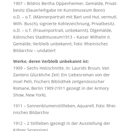
1907 – Bild­nis Ber­tha Op­pen­hei­mer, Ge­mäl­de, Pri­vat­
be­sitz (Dauerleihgabe im Kunstmuseum Bonn)
o.D. – o.T. (Männerportrait mit Bart und Hut, vermutl.
Wilh. Busch), signierte Kohlezeichnung, Privatbesitz.
o.D. – o.T. (Frau­en­por­trait, unbekannt), Ölge­mäl­de,
Köl­ni­sches Stadt­mu­se­um1913 – Kai­ser Wil­helm II.
Ge­mäl­de, Ver­bleib un­be­kannt, Fo­to: Rhei­ni­sches
Bild­ar­chiv – un­da­tiert
Werke, deren Verbleib unbekannt ist:
1909 – Sechs Holzschnitte, in: Laurids Bruun, Van
Zantens Glückliche Zeit: Ein Liebesroman von der
Insel Pelli, Fischers Bibliothek zeitgenössischer
Romane, Berlin 1909 (1911 gezeigt in der Armory
Show, New York).
1911 – Son­nen­blu­men­still­le­ben, Aqua­rell, Fo­to: Rhei­
ni­sches Bild­ar­chiv
1912 – 2 Stillleben (gezeigt in der Ausstellung der
Kölner Sezession)