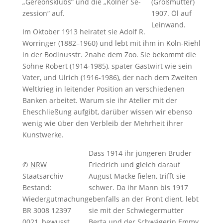
„Ge­re­ons­klub­s“ und die „Köl­ner Se­
(Großmutter)
zes­si­on“ auf.
1907. Öl auf
Leinwand.
Im Oktober 1913 heiratet sie Adolf R.
Worringer (1882–1960) und lebt mit ihm in Köln-Riehl
in der Bodinusstr. 2nahe dem Zoo. Sie bekommt die
Söhne Ro­bert (1914-1985), später Gastwirt wie sein
Vater, und Ul­rich (1916-1986), der nach dem Zweiten
Weltkrieg in leitender Position an verschiedenen
Banken arbeitet. Warum sie ihr Atelier mit der
Eheschließung aufgibt, darüber wissen wir ebenso
wenig wie über den Verbleib der Mehrheit ihrer
Kunstwerke.
Dass 1914 ihr jüngeren Bru­der
©
NRW
Fried­rich und gleich darauf
Staatsarchiv
August Macke fielen, trifft sie
Bestand:
schwer. Da ihr Mann bis 1917
Wiedergutmachung
ebenfalls an der Front dient, lebt
BR 3008 12397
sie mit der Schwiegermutter
0021, bewusst
Berta und der Schwägerin Emmy.