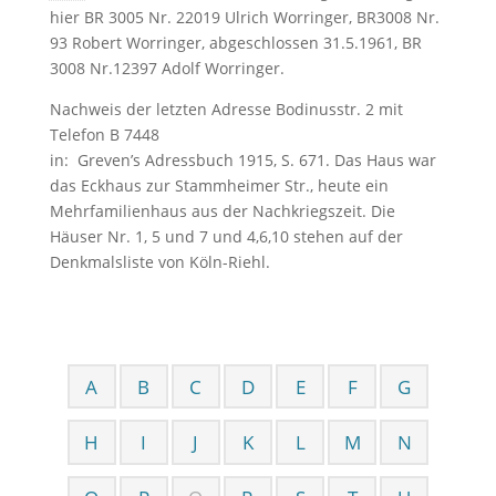
hier BR 3005 Nr. 22019 Ulrich Worringer, BR3008 Nr.
93 Robert Worringer, abgeschlossen 31.5.1961, BR
3008 Nr.12397 Adolf Worringer.
Nachweis der letzten Adresse Bodinusstr. 2 mit
Telefon B 7448
in: Greven’s Adressbuch 1915, S. 671. Das Haus war
das Eckhaus zur Stammheimer Str., heute ein
Mehrfamilienhaus aus der Nachkriegszeit. Die
Häuser Nr. 1, 5 und 7 und 4,6,10 stehen auf der
Denkmalsliste von Köln-Riehl.
A
B
C
D
E
F
G
H
I
J
K
L
M
N