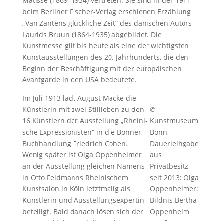
Matisse (1869–1954) vertreten. Sie sind in der 1911
beim Berliner Fischer-Verlag erschienen Erzählung
„Van Zan­tens glück­li­che Zeit“ des dänischen Autors
Lau­rids Bruun (1864-1935) abgebildet. Die
Kunstmesse gilt bis heute als eine der wichtigsten
Kunstausstellungen des 20. Jahrhunderts, die den
Beginn der Beschäftigung mit der europäischen
Avantgarde in den
USA
bedeutete.
Im Ju­li 1913 lädt Au­gust Ma­cke die
Künst­le­rin mit zwei Still­le­ben zu den
©
16 Künst­lern der Aus­stel­lung „Rhei­ni­
Kunstmuseum
sche Ex­pres­sio­nis­ten“ in die Bon­ner
Bonn,
Buch­hand­lung Fried­rich Co­hen.
Dauerleihgabe
Wenig später ist Olga Oppenheimer
aus
an der Aus­stel­lung glei­chen Na­mens
Privatbesitz
in Ot­to Feld­manns Rhei­ni­schem
seit 2013: Olga
Kunst­sa­lon in Köln letztmalig als
Oppenheimer:
Künstlerin und Ausstellungsexpertin
Bildnis Bertha
beteiligt. Bald danach lösen sich der
Oppenheim