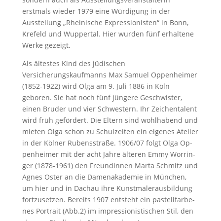
erstmals wieder 1979 eine Würdigung in der
Ausstellung „Rheinische Expressionisten“ in Bonn,
Krefeld und Wuppertal. Hier wurden fünf erhaltene
Werke gezeigt.
Als ältestes Kind des jüdischen
Versicherungskaufmanns Max Samuel Oppenheimer
(1852-1922) wird Olga am 9. Juli 1886 in Köln
geboren. Sie hat noch fünf jüngere Geschwister,
einen Bruder und vier Schwestern. Ihr Zeichentalent
wird früh gefördert. Die Eltern sind wohlhabend und
mieten Olga schon zu Schulzeiten ein eigenes Atelier
in der Köl­ner Ru­bens­stra­ße. 1906/07 folgt Ol­ga Op­
pen­hei­mer mit der acht Jah­re älteren Emmy Worrin­
ger (1878-1961) den Freundinnen Marta Schmitz und
Agnes Oster an die Damenakademie in München,
um hier und in Dachau ihre Kunstmalerausbildung
fortzusetzen. Bereits 1907 ent­steht ein pas­tell­far­be­
nes Por­trait (Abb.2) im im­pres­sio­nis­ti­schen Stil, den