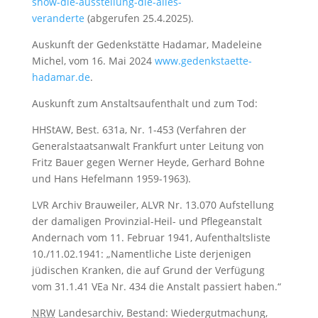
show-die-ausstellung-die-alles-
veranderte
(abgerufen 25.4.2025).
Auskunft der Gedenkstätte Hadamar, Madeleine
Michel, vom 16. Mai 2024
www.gedenkstaette-
hadamar.de
.
Auskunft zum Anstaltsaufenthalt und zum Tod:
HHStAW, Best. 631a, Nr. 1-453 (Verfahren der
Generalstaatsanwalt Frankfurt unter Leitung von
Fritz Bauer gegen Werner Heyde, Gerhard Bohne
und Hans Hefelmann 1959-1963).
LVR Archiv Brauweiler, ALVR Nr. 13.070 Aufstellung
der damaligen Provinzial-Heil- und Pflegeanstalt
Andernach vom 11. Februar 1941, Aufenthaltsliste
10./11.02.1941: „Namentliche Liste derjenigen
jüdischen Kranken, die auf Grund der Verfügung
vom 31.1.41 VEa Nr. 434 die Anstalt passiert haben.“
NRW
Landesarchiv, Bestand: Wiedergutmachung,