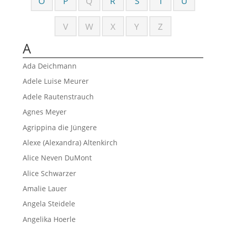
O
P
Q
R
S
T
U
V
W
X
Y
Z
A
Ada Deichmann
Adele Luise Meurer
Adele Rautenstrauch
Agnes Meyer
Agrippina die Jüngere
Alexe (Alexandra) Altenkirch
Alice Neven DuMont
Alice Schwarzer
Amalie Lauer
Angela Steidele
Angelika Hoerle