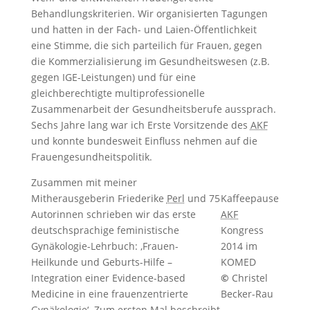
Behandlungskriterien. Wir organisierten Tagungen
und hatten in der Fach- und Laien-Öffentlichkeit
eine Stimme, die sich parteilich für Frauen, gegen
die Kommerzialisierung im Gesundheitswesen (z.B.
gegen IGE-Leistungen) und für eine
gleichberechtigte multiprofessionelle
Zusammenarbeit der Gesundheitsberufe aussprach.
Sechs Jahre lang war ich Erste Vorsitzende des
AKF
und konnte bundesweit Einfluss nehmen auf die
Frauengesundheitspolitik.
Zusammen mit meiner
Mitherausgeberin Friederike
Perl
und 75
Kaffeepause
Autorinnen schrieben wir das erste
AKF
deutschsprachige feministische
Kongress
Gynäkologie-Lehrbuch: ‚Frauen-
2014 im
Heilkunde und Geburts-Hilfe –
KOMED
Integration einer Evidence-based
©
Christel
Medicine in eine frauenzentrierte
Becker-Rau
Gynäkologie‘. Zum ersten Mal beschreibt