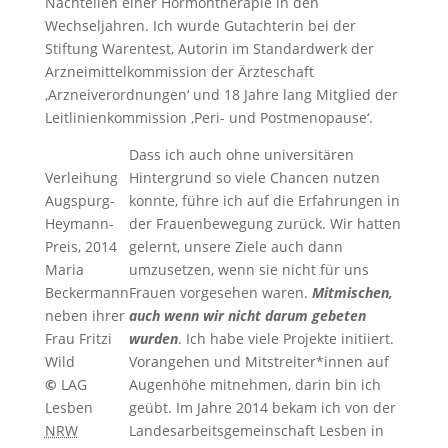
Nachteilen einer Hormontherapie in den
Wechseljahren. Ich wurde Gutachterin bei der
Stiftung Warentest, Autorin im Standardwerk der
Arzneimittelkommission der Ärzteschaft
‚Arzneiverordnungen‘ und 18 Jahre lang Mitglied der
Leitlinienkommission ‚Peri- und Postmenopause‘.
Dass ich auch ohne universitären
Verleihung
Hintergrund so viele Chancen nutzen
Augspurg-
konnte, führe ich auf die Erfahrungen in
Heymann-
der Frauenbewegung zurück. Wir hatten
Preis, 2014
gelernt, unsere Ziele auch dann
Maria
umzusetzen, wenn sie nicht für uns
Beckermann
Frauen vorgesehen waren.
Mitmischen,
neben ihrer
auch wenn wir nicht darum gebeten
Frau Fritzi
wurden
. Ich habe viele Projekte initiiert.
Wild
Vorangehen und Mitstreiter*innen auf
©
LAG
Augenhöhe mitnehmen, darin bin ich
Lesben
geübt. Im Jahre 2014 bekam ich von der
NRW
Landesarbeitsgemeinschaft Lesben in