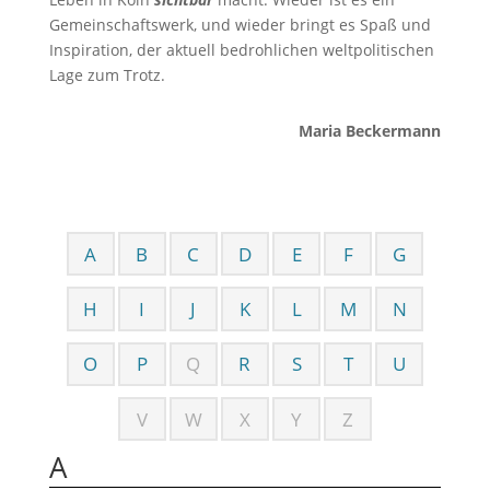
Gemeinschaftswerk, und wieder bringt es Spaß und
Inspiration, der aktuell bedrohlichen weltpolitischen
Lage zum Trotz.
Maria Beckermann
A
B
C
D
E
F
G
H
I
J
K
L
M
N
O
P
Q
R
S
T
U
V
W
X
Y
Z
A