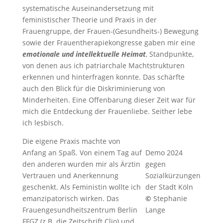
systematische Auseinandersetzung mit
feministischer Theorie und Praxis in der
Frauengruppe, der Frauen-(Gesundheits-) Bewegung
sowie der Frauentherapiekongresse gaben mir eine
emotionale und intellektuelle Heimat
, Standpunkte,
von denen aus ich patriarchale Machtstrukturen
erkennen und hinterfragen konnte. Das schärfte
auch den Blick für die Diskriminierung von
Minderheiten. Eine Offenbarung dieser Zeit war für
mich die Entdeckung der Frauenliebe. Seither lebe
ich lesbisch.
Die eigene Praxis machte von
Anfang an Spaß. Von einem Tag auf
Demo 2024
den anderen wurden mir als Ärztin
gegen
Vertrauen und Anerkennung
Sozialkürzungen
geschenkt. Als Feministin wollte ich
der Stadt Köln
emanzipatorisch wirken. Das
©
Stephanie
Frauengesundheitszentrum Berlin
Lange
FFGZ (z.B. die Zeitschrift Clio) und