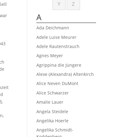
Y
Z
Sell
A
 war
Ada Deichmann
Adele Luise Meurer
943
Adele Rautenstrauch
Agnes Meyer
och
Agrippina die Jüngere
nde
Alexe (Alexandra) Altenkirch
Alice Neven DuMont
hzeit
Alice Schwarzer
ed
R
,
Amalie Lauer
Angela Steidele
n,
Angelika Hoerle
Angelika Schmidt-
Koddenberg