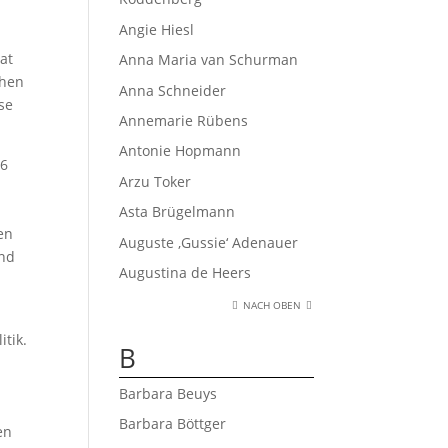
Angie Hiesl
at
Anna Maria van Schurman
chen
Anna Schneider
se
Annemarie Rübens
Antonie Hopmann
66
Arzu Toker
Asta Brügelmann
en
Auguste ‚Gussie‘ Adenauer
und
Augustina de Heers
NACH OBEN
itik.
B
Barbara Beuys
Barbara Böttger
en