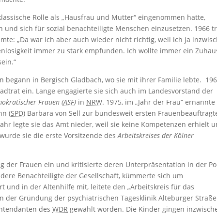
lassische Rolle als „Hausfrau und Mutter“ eingenommen hatte,
n und sich für sozial benachteiligte Menschen einzusetzen. 1966 tr
mte: „Da war ich aber auch wieder nicht richtig, weil ich ja inzwis
nlosigkeit immer zu stark empfunden. Ich wollte immer ein Zuhau
ein.“
hn begann in Bergisch Gladbach, wo sie mit ihrer Familie lebte. 19
adtrat ein. Lange engagierte sie sich auch im Landesvorstand der
mokratischer Frauen (
ASF
)
in
NRW
. 1975, im „Jahr der Frau“ ernannte
hn (
SPD
) Barbara von Sell zur bundesweit ersten Frauenbeauftragt
hr legte sie das Amt nieder, weil sie keine Kompetenzen erhielt 
 wurde sie die erste Vorsitzende des
Arbeitskreises der Kölner
g der Frauen ein und kritisierte deren Unterpräsentation in der Pol
ndere Benachteiligte der Gesellschaft, kümmerte sich um
 und in der Altenhilfe mit, leitete den „Arbeitskreis für das
n der Gründung der psychiatrischen Tagesklinik Alteburger Straße
 Intendanten des
WDR
gewählt worden. Die Kinder gingen inzwisch