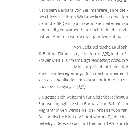
Nachdem Barbara von Sell mehrere Jahre die k
beschloss sie, ihren Wirkungskreis zu erweiter
sie in die
SPD
ein, auch wenn sie später einräu
einen adligen Namen hatte…Ich habe die Bode
haben. Aber ich werde nie irgendwo zuhause s
Von Sells politische Laufba
© Bettina Flitner,
zog sie für die
SPD
in den St
FrauenMediaTurm
Arbeitsgemeinschaft sozialde
Ministerpräsident Heinz Kü
einer Landesregierung. Doch nach nur einem Ja
sich als „Wahlköder“ missbraucht fühlte. 1979
Frauenvereinigungen (
AKF
).
Sie setzte sich weiterhin für Gleichberechtigun
Ebenso engagierte sich Barbara von Sell für a
Migrant*innen, wirkte bei der Arbeiterwohlfahrt
Ausländische Kind e.V.“ und war maßgeblich a
beteiligt. Derweil war ihr Ehemann 1976 zum