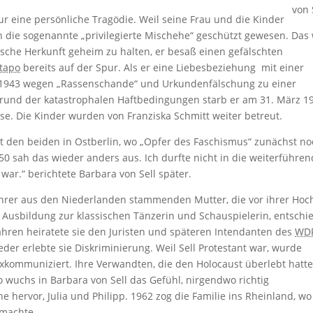
von 
ur eine persönliche Tragödie. Weil seine Frau und die Kinder
ch die sogenannte „privilegierte Mischehe“ geschützt gewesen. Das
ische Herkunft geheim zu halten, er besaß einen gefälschten
tapo
bereits auf der Spur. Als er eine Liebesbeziehung mit einer
d 1943 wegen „Rassenschande“ und Urkundenfälschung zu einer
fgrund der katastrophalen Haftbedingungen starb er am 31. März 1
e. Die Kinder wurden von Franziska Schmitt weiter betreut.
it den beiden in Ostberlin, wo „Opfer des Faschismus“ zunächst n
50 sah das wieder anders aus. Ich durfte nicht in die weiterführe
 war.“ berichtete Barbara von Sell später.
 ihrer aus den Niederlanden stammenden Mutter, die vor ihrer Hoc
ne Ausbildung zur klassischen Tänzerin und Schauspielerin, entschi
Jahren heiratete sie den Juristen und späteren Intendanten des
WD
eder erlebte sie Diskriminierung. Weil Sell Protestant war, wurde
exkommuniziert. Ihre Verwandten, die den Holocaust überlebt hatte
o wuchs in Barbara von Sell das Gefühl, nirgendwo richtig
 hervor, Julia und Philipp. 1962 zog die Familie ins Rheinland, wo
machte.