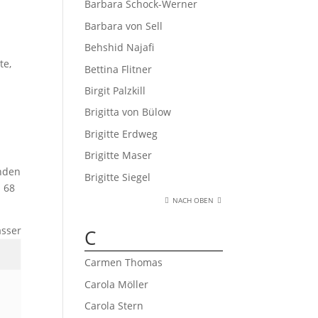
Barbara Schock-Werner
Barbara von Sell
Behshid Najafi
te,
Bettina Flitner
Birgit Palzkill
Brigitta von Bülow
Brigitte Erdweg
Brigitte Maser
unden
Brigitte Siegel
n 68
NACH OBEN
asser
C
Carmen Thomas
Carola Möller
Carola Stern