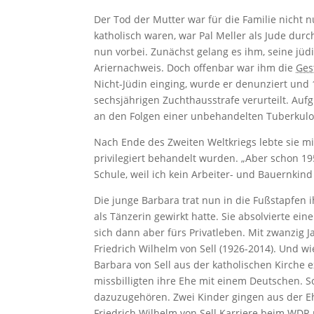
Der Tod der Mutter war für die Familie nicht n
katholisch waren, war Pal Meller als Jude dur
nun vorbei. Zunächst gelang es ihm, seine jüd
Ariernachweis. Doch offenbar war ihm die
Ges
Nicht-Jüdin einging, wurde er denunziert un
sechsjährigen Zuchthausstrafe verurteilt. Au
an den Folgen einer unbehandelten Tuberkulos
Nach Ende des Zweiten Weltkriegs lebte sie m
privilegiert behandelt wurden. „Aber schon 19
Schule, weil ich kein Arbeiter- und Bauernkind
Die junge Barbara trat nun in die Fußstapfen
als Tänzerin gewirkt hatte. Sie absolvierte ei
sich dann aber fürs Privatleben. Mit zwanzig 
Friedrich Wilhelm von Sell (1926-2014). Und wi
Barbara von Sell aus der katholischen Kirche 
missbilligten ihre Ehe mit einem Deutschen. S
dazuzugehören. Zwei Kinder gingen aus der Ehe
Friedrich Wilhelm von Sell Karriere beim
WDR