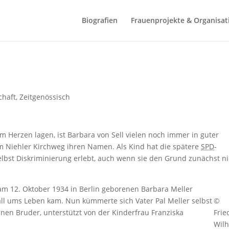
Biografien
Frauenprojekte & Organisat
schaft
,
Zeitgenössisch
 Herzen lagen, ist Barbara von Sell vielen noch immer in guter
am Niehler Kirchweg ihren Namen. Als Kind hat die spätere
SPD
-
elbst Diskriminierung erlebt, auch wenn sie den Grund zunächst ni
m 12. Oktober 1934 in Berlin geborenen Barbara Meller
all ums Leben kam. Nun kümmerte sich Vater Pal Meller selbst
©
nen Bruder, unterstützt von der Kinderfrau Franziska
Frie
Wil