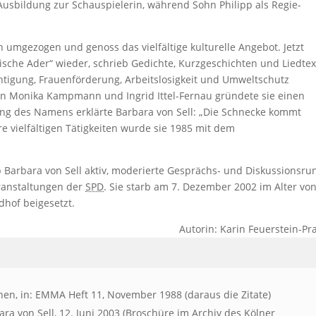
Ausbildung zur Schauspielerin, während Sohn Philipp als Regie-
 umgezogen und genoss das vielfältige kulturelle Angebot. Jetzt
rische Ader“ wieder, schrieb Gedichte, Kurzgeschichten und Liedtex
htigung, Frauenförderung, Arbeitslosigkeit und Umweltschutz
n Monika Kampmann und Ingrid Ittel-Fernau gründete sie einen
ung des Namens erklärte Barbara von Sell: „Die Schnecke kommt
hre vielfältigen Tätigkeiten wurde sie 1985 mit dem
b Barbara von Sell aktiv, moderierte Gesprächs- und Diskussionsr
ranstaltungen der
SPD
. Sie starb am 7. Dezember 2002 im Alter vo
hof beigesetzt.
Autorin: Karin Feuerstein-Pr
hen, in: EMMA Heft 11, November 1988 (daraus die Zitate)
 von Sell, 12. Juni 2003 (Broschüre im Archiv des Kölner