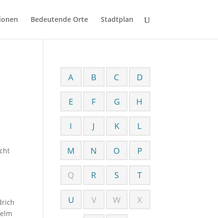
ionen
Bedeutende Orte
Stadtplan
A
B
C
D
E
F
G
H
I
J
K
L
M
N
O
P
cht
Q
R
S
T
U
V
W
X
drich
helm