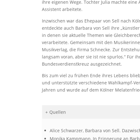
ihre eigenen Wege. Tochter Julia machte eine 
Assistent arbeitete.
Inzwischen war das Ehepaar von Sell nach Köln
entdeckte auch Barbara von Sell ihre „künstle
in denen sie aktuelle Themen wie Gleichberec
verarbeitete. Gemeinsam mit den Musikerinne
Musikverlag, die Firma Schnecke. Zur Entsteh
langsam voran, aber sie ist nie spurlos.“ Für i
Bundesverdienstkreuz ausgezeichnet.
Bis zum viel zu frühen Ende ihres Lebens blie
und unterstützte verschiedene Wahlkampf-Ve
Jahren und wurde auf dem Kölner Melatenfried
Quellen
Alice Schwarzer, Barbara von Sell. Dazwisc
Monika Kampmann, In Erinnerung an Barbara