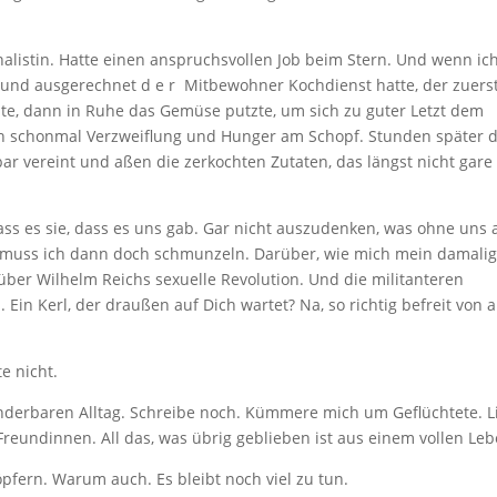
rnalistin. Hatte einen anspruchsvollen Job beim Stern. Und wenn ic
nd ausgerechnet d e r Mitbewohner Kochdienst hatte, der zuers
zte, dann in Ruhe das Gemüse putzte, um sich zu guter Letzt dem
h schonmal Verzweiflung und Hunger am Schopf. Stunden später 
r vereint und aßen die zerkochten Zutaten, das längst nicht gare
dass es sie, dass es uns gab. Gar nicht auszudenken, was ohne uns 
uss ich dann doch schmunzeln. Darüber, wie mich mein damalig
ber Wilhelm Reichs sexuelle Revolution. Und die militanteren
 Ein Kerl, der draußen auf Dich wartet? Na, so richtig befreit von a
e nicht.
nderbaren Alltag. Schreibe noch. Kümmere mich um Geflüchtete. L
Freundinnen. All das, was übrig geblieben ist aus einem vollen Leb
töpfern. Warum auch. Es bleibt noch viel zu tun.