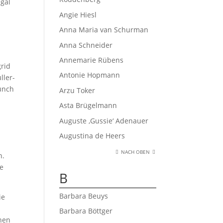
egal
Angie Hiesl
Anna Maria van Schurman
Anna Schneider
Annemarie Rübens
grid
Antonie Hopmann
ller-
nch
Arzu Toker
Asta Brügelmann
Auguste ‚Gussie‘ Adenauer
Augustina de Heers
NACH OBEN
n.
re
B
Barbara Beuys
ie
Barbara Böttger
inen