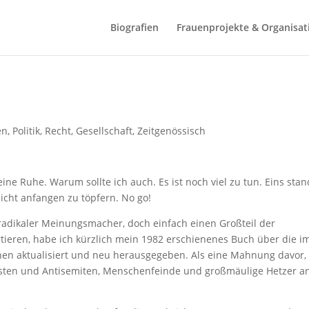
Biografien
Frauenprojekte & Organisat
en
,
Politik, Recht, Gesellschaft
,
Zeitgenössisch
ne Ruhe. Warum sollte ich auch. Es ist noch viel zu tun. Eins stan
nicht anfangen zu töpfern. No go!
radikaler Meinungsmacher, doch einfach einen Großteil der
tieren, habe ich kürzlich mein 1982 erschienenes Buch über die i
nen aktualisiert und neu herausgegeben. Als eine Mahnung davor,
isten und Antisemiten, Menschenfeinde und großmäulige Hetzer an