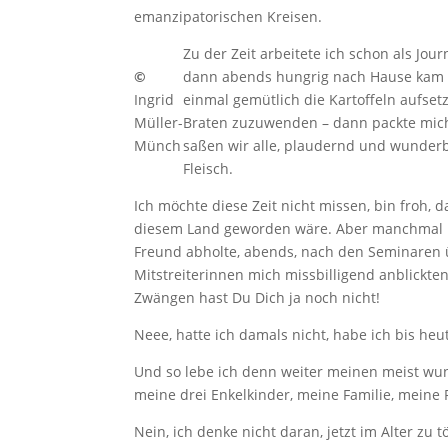
emanzipatorischen Kreisen.
Zu der Zeit arbeitete ich schon als Jou
©
dann abends hungrig nach Hause kam u
Ingrid
einmal gemütlich die Kartoffeln aufset
Müller-
Braten zuzuwenden – dann packte mic
Münch
saßen wir alle, plaudernd und wunderba
Fleisch.
Ich möchte diese Zeit nicht missen, bin froh, 
diesem Land geworden wäre. Aber manchmal m
Freund abholte, abends, nach den Seminaren ü
Mitstreiterinnen mich missbilligend anblickten.
Zwängen hast Du Dich ja noch nicht!
Neee, hatte ich damals nicht, habe ich bis heut
Und so lebe ich denn weiter meinen meist wu
meine drei Enkelkinder, meine Familie, meine 
Nein, ich denke nicht daran, jetzt im Alter zu 