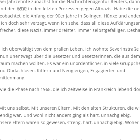
zwei Jahrzehnte zunächst für die Nachrichtenagentur Reuters, dan
 und den
WDR
in den letzten Prozessen gegen Altnazis. Habe die n
eobachtet, die Anfang der 90er Jahre in Solingen, Hünxe und and
ch doch sehr verzagt, wenn ich sehe, dass all diese Aufklärungsar
frecher, diese Nazis, immer dreister, immer selbstgefälliger. Desh
r ich überwältigt von dem prallen Leben. Ich wohnte Severinstraße 
e nun unentwegt über die Besetzer und Besetzerinnen, die aus de
um machen wollten. Es war ein unordentlicher, in viele Grüppch
und Obdachlosen, Kiffern und Neugierigen, Engagierten und
 mittenmang.
ie die Phase nach 1968, die ich zeitweise in Frankreich lebend do
t uns selbst. Mit unseren Eltern. Mit den alten Strukturen, die wi
ndig war. Und wohl nicht anders ging als hart, unnachgiebig.
sere Eltern waren so gewesen, streng, hart, unnachgiebig. Woher