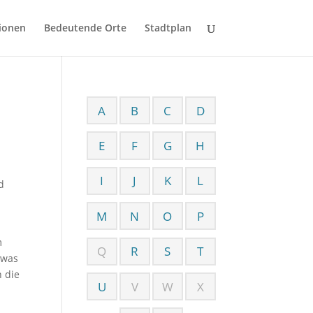
ionen
Bedeutende Orte
Stadtplan
A
B
C
D
E
F
G
H
I
J
K
L
d
M
N
O
P
m
Q
R
S
T
 was
 die
U
V
W
X