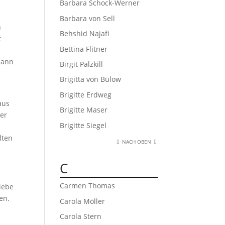
Barbara Schock-Werner
Barbara von Sell
h
Behshid Najafi
t
Bettina Flitner
dann
Birgit Palzkill
Brigitta von Bülow
Brigitte Erdweg
aus
Brigitte Maser
er
Brigitte Siegel
lten
NACH OBEN
C
Carmen Thomas
iebe
en.
Carola Möller
Carola Stern