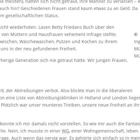
 meisten), hatten sich nicht getraut, ihre Männer zu verlassen – 
ie auch hin? Geschiedenen Frauen stand kaum etwas zu an Geld. Da
m gesellschaftlichen Status.
 nicht wiederholen. Lasen Betty Friedans Buch über den
le von Müttern und Hausfrauen vehement infrage stellte.
©
ubwischen, Wäschewaschen, Putzen und Kochen zu ihrem
In
uns in der neu gefundenen Freiheit.
Mü
Mü
erige Generation sich nie getraut hätte. Wir jungen Frauen,
8, der Abtreibungen verbot. Also blickte man in die liberaleren
n eine Liste von Abtreibungskliniken in Holland und London liege
s. Plötzlich war unser munteres Treiben, unsere neue Freiheit an ih
onnte ich mir damals nicht vorstellen. So wie mir auch die Fantas
lie. Nein, ich musste in einer
WG
, einer Wohngemeinschaft, leben.
rage. Auch wenn das nervig war. Es gehörte sich einfach so in me