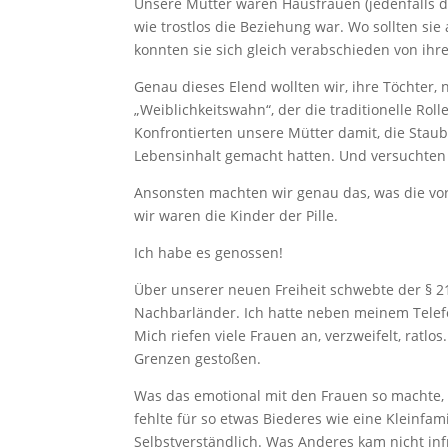
Unsere Mütter waren Hausfrauen (jedenfalls die
wie trostlos die Beziehung war. Wo sollten s
konnten sie sich gleich verabschieden von ihre
Genau dieses Elend wollten wir, ihre Töchter,
„Weiblichkeitswahn“, der die traditionelle Rol
Konfrontierten unsere Mütter damit, die Sta
Lebensinhalt gemacht hatten. Und versuchten 
Ansonsten machten wir genau das, was die vorh
wir waren die Kinder der Pille.
Ich habe es genossen!
Über unserer neuen Freiheit schwebte der § 21
Nachbarländer. Ich hatte neben meinem Telefo
Mich riefen viele Frauen an, verzweifelt, ratlo
Grenzen gestoßen.
Was das emotional mit den Frauen so machte, k
fehlte für so etwas Biederes wie eine Kleinfami
Selbstverständlich. Was Anderes kam nicht inf