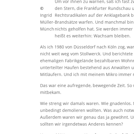
Um vor ihnen zu warnen, saß ich fast 
©
den Stern, die Frankfurter Rundschau
Ingrid
Rechtsradikalen auf der Anklagebank b
Müller-
Brandsätze warfen. Und manchmal bin i
Münch
nichts geholfen hat. Sie werden immer 
heißt es weiterhin: Wachsam bleiben.
Als ich 1980 von Düsseldorf nach Köln zog, wa
nicht weit weg vom Stollwerck. Und berichtet
ehemaligen Fabrikgelände bezahlbaren Wohnra
unterteilter Haufen bestehend aus Anwälten 
Mitläufern. Und ich mit meinem Mikro immer
Das war eine aufregende, bewegende Zeit. So w
mitbekam.
Wie streng wir damals waren. Wie gnadenlos. Mi
unbedingt demolieren wollten. Was auch notwe
Außerdem waren wir genau das ja gewöhnt. Un
sollten wir irgendetwas Anderes kennen?