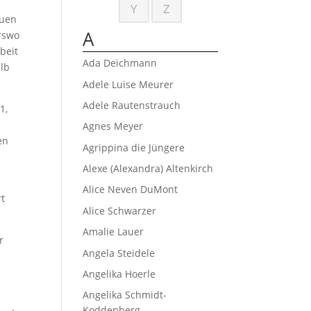
n
Y
Z
euen
A
erswo
beit
Ada Deichmann
alb
Adele Luise Meurer
Adele Rautenstrauch
1,
m
Agnes Meyer
en
Agrippina die Jüngere
Alexe (Alexandra) Altenkirch
Alice Neven DuMont
rt
Alice Schwarzer
Amalie Lauer
r
Angela Steidele
Angelika Hoerle
Angelika Schmidt-
Koddenberg