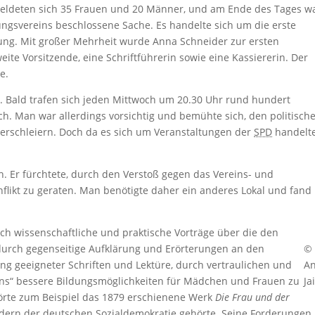
s meldeten sich 35 Frauen und 20 Männer, und am Ende des Tages w
gsvereins beschlossene Sache. Es handelte sich um die erste
ung. Mit großer Mehrheit wurde Anna Schneider zur ersten
ite Vorsitzende, eine Schriftführerin sowie eine Kassiererin. Der
e.
n. Bald trafen sich jeden Mittwoch um 20.30 Uhr rund hundert
. Man war allerdings vorsichtig und bemühte sich, den politisch
verschleiern. Doch da es sich um Veranstaltungen der
SPD
handelte
. Er fürchtete, durch den Verstoß gegen das Vereins- und
nflikt zu geraten. Man benötigte daher ein anderes Lokal und fand 
ch wissenschaftliche und praktische Vorträge über die den
urch gegenseitige Aufklärung und Erörterungen an den
©
ng geeigneter Schriften und Lektüre, durch vertraulichen und
An
ins“ bessere Bildungsmöglichkeiten für Mädchen und Frauen zu
Ja
hörte zum Beispiel das 1879 erschienene Werk
Die Frau und der
dern der deutschen Sozialdemokratie gehörte. Seine Forderungen