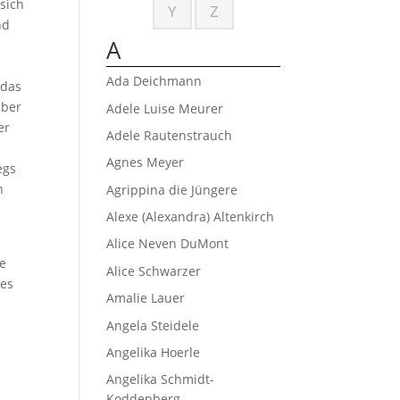
sich
Y
Z
nd
A
Ada Deichmann
 das
aber
Adele Luise Meurer
er
Adele Rautenstrauch
Agnes Meyer
egs
n
Agrippina die Jüngere
Alexe (Alexandra) Altenkirch
Alice Neven DuMont
ne
Alice Schwarzer
des
Amalie Lauer
Angela Steidele
Angelika Hoerle
Angelika Schmidt-
Koddenberg