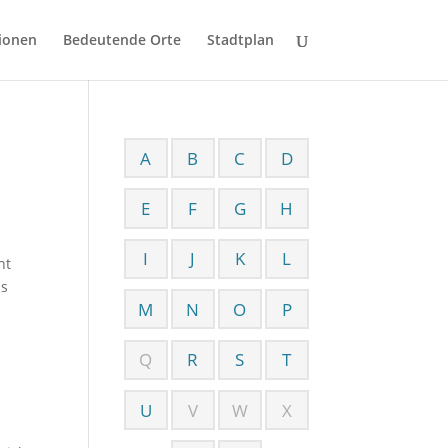
ionen
Bedeutende Orte
Stadtplan
A
B
C
D
E
F
G
H
I
J
K
L
ht
us
M
N
O
P
Q
R
S
T
U
V
W
X