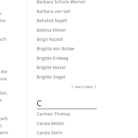
Barbara Schock-Werner
Barbara von Sell
m
ere
Behshid Najafi
Bettina Flitner
auch
Birgit Palzkill
Brigitta von Bülow
Brigitte Erdweg
Brigitte Maser
 die
Brigitte Siegel
Anna
NACH OBEN
ßen.
s
C
Carmen Thomas
tarb
Carola Möller
o
erin
Carola Stern