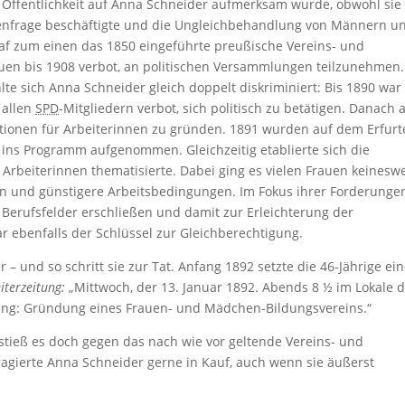
e Öffentlichkeit auf Anna Schneider aufmerksam wurde, obwohl sie 
uenfrage beschäftigte und die Ungleichbehandlung von Männern u
af zum einen das 1850 eingeführte preußische Vereins- und
uen bis 1908 verbot, an politischen Versammlungen teilzunehmen.
lte sich Anna Schneider gleich doppelt diskriminiert: Bis 1890 war
s allen
SPD
-Mitgliedern verbot, sich politisch zu betätigen. Danach 
tionen für Arbeiterinnen zu gründen. 1891 wurden auf dem Erfurt
 ins Programm aufgenommen. Gleichzeitig etablierte sich die
r Arbeiterinnen thematisierte. Dabei ging es vielen Frauen keinesw
on und günstigere Arbeitsbedingungen. Im Fokus ihrer Forderunge
 Berufsfelder erschließen und damit zur Erleichterung der
r ebenfalls der Schlüssel zur Gleichberechtigung.
 und so schritt sie zur Tat. Anfang 1892 setzte die 46-Jährige ei
iterzeitung:
„Mittwoch, der 13. Januar 1892. Abends 8 ½ im Lokale 
ng: Gründung eines Frauen- und Mädchen-Bildungsvereins.“
rstieß es doch gegen das nach wie vor geltende Vereins- und
gierte Anna Schneider gerne in Kauf, auch wenn sie äußerst