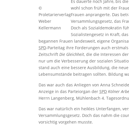
Es dauerte noch Jahre, bis di
©
wohl schon früh mit der Fra
Proletarierverlag
Frauen anprangerte. Das betr
Weber
Versammlungsgesetz, das Fra
Kellermann
Doch als Sozialdemokratin füh
Sozialistengesetz in Kraft, da
begannen Frauen landesweit, eigene Organisa
SPD
-Parteitag ihre Forderungen auch erstmals
Zeitschrift
Die Gleichheit
, die die Interessen de
nur um die Verbesserung der sozialen Situati
stand auch eine bessere Ausbildung, die neue
Lebensumstände beitragen sollten. Bildung wa
Das war auch das Anliegen von Anna Schneider –
Anzeige in das Parteiorgan der
SPD
Kölner Arbe
Herrn Langenberg, Mühlenbach 4. Tagesordnu
Das war natürlich ein heikles Unterfangen, ve
Versammlungsgesetz. Doch das nahm die coura
vorsichtig vorgehen musste.