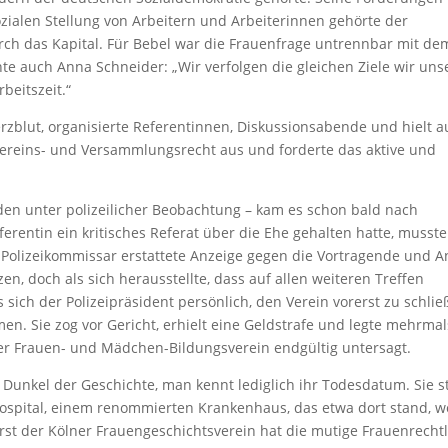
ozialen Stellung von Arbeitern und Arbeiterinnen gehörte der
h das Kapital. Für Bebel war die Frauenfrage untrennbar mit de
 auch Anna Schneider: „Wir verfolgen die gleichen Ziele wir uns
beitszeit.“
erzblut, organisierte Referentinnen, Diskussionsabende und hielt 
es Vereins- und Versammlungsrecht aus und forderte das aktive und
nden unter polizeilicher Beobachtung – kam es schon bald nach
entin ein kritisches Referat über die Ehe gehalten hatte, musste
Polizeikommissar erstattete Anzeige gegen die Vortragende und 
n, doch als sich herausstellte, dass auf allen weiteren Treffen
s sich der Polizeipräsident persönlich, den Verein vorerst zu schlie
en. Sie zog vor Gericht, erhielt eine Geldstrafe und legte mehrmal
er Frauen- und Mädchen-Bildungsverein endgültig untersagt.
 Dunkel der Geschichte, man kennt lediglich ihr Todesdatum. Sie s
hospital, einem renommierten Krankenhaus, das etwa dort stand, w
st der Kölner Frauengeschichtsverein hat die mutige Frauenrechtl