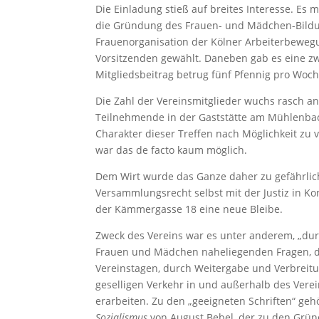
Die Einladung stieß auf breites Interesse. E
die Gründung des Frauen- und Mädchen-Bildun
Frauenorganisation der Kölner Arbeiterbeweg
Vorsitzenden gewählt. Daneben gab es eine zwe
Mitgliedsbeitrag betrug fünf Pfennig pro Woch
Die Zahl der Vereinsmitglieder wuchs rasch a
Teilnehmende in der Gaststätte am Mühlenbach
Charakter dieser Treffen nach Möglichkeit zu 
war das de facto kaum möglich.
Dem Wirt wurde das Ganze daher zu gefährlich
Versammlungsrecht selbst mit der Justiz in Ko
der Kämmergasse 18 eine neue Bleibe.
Zweck des Vereins war es unter anderem, „dur
Frauen und Mädchen naheliegenden Fragen, d
Vereinstagen, durch Weitergabe und Verbreitu
geselligen Verkehr in und außerhalb des Vere
erarbeiten. Zu den „geeigneten Schriften“ ge
Sozialismus
von August Bebel, der zu den Grün