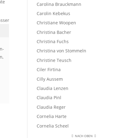
äte
Carolina Brauckmann
Carolin Kebekus
asser
Christiane Woopen
Christina Bacher
Christina Fuchs
n-
Christina von Stommeln
n,
Christine Teusch
Ciler Firtina
Cilly Aussem
Claudia Lenzen
Claudia Pinl
Claudia Reger
Cornelia Harte
Cornelia Scheel
NACH OBEN