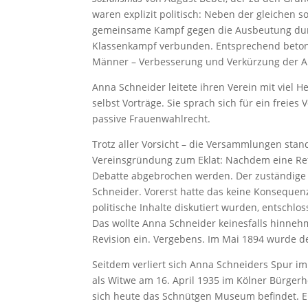
waren explizit politisch: Neben der gleichen s
gemeinsame Kampf gegen die Ausbeutung durc
Klassenkampf verbunden. Entsprechend betonte
Männer – Verbesserung und Verkürzung der Ar
Anna Schneider leitete ihren Verein mit viel H
selbst Vorträge. Sie sprach sich für ein frei
passive Frauenwahlrecht.
Trotz aller Vorsicht – die Versammlungen sta
Vereinsgründung zum Eklat: Nachdem eine Refer
Debatte abgebrochen werden. Der zuständige 
Schneider. Vorerst hatte das keine Konsequenze
politische Inhalte diskutiert wurden, entschlos
Das wollte Anna Schneider keinesfalls hinnehm
Revision ein. Vergebens. Im Mai 1894 wurde d
Seitdem verliert sich Anna Schneiders Spur im
als Witwe am 16. April 1935 im Kölner Bürger
sich heute das Schnütgen Museum befindet. Er