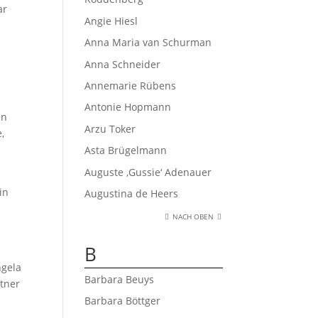
ar
Angie Hiesl
Anna Maria van Schurman
Anna Schneider
Annemarie Rübens
Antonie Hopmann
en
Arzu Toker
,
Asta Brügelmann
Auguste ‚Gussie‘ Adenauer
in
Augustina de Heers
NACH OBEN
B
gela
Barbara Beuys
itner
Barbara Böttger