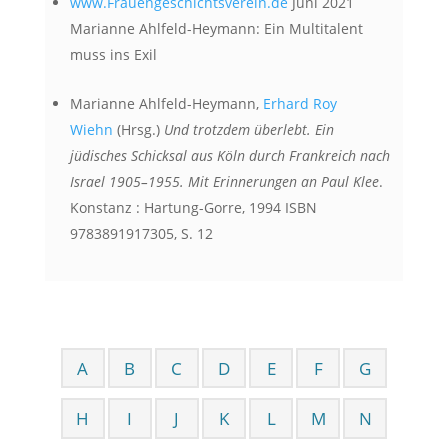
www.Frauengeschichtsverein.de
Juni 2021
Marianne Ahlfeld-Heymann: Ein Multitalent
muss ins Exil
Marianne Ahlfeld-Heymann,
Erhard Roy
Wiehn
(Hrsg.)
Und trotzdem überlebt. Ein
jüdisches Schicksal aus Köln durch Frankreich nach
Israel 1905–1955. Mit Erinnerungen an Paul Klee
.
Konstanz : Hartung-Gorre, 1994 ISBN
9783891917305, S. 12
A
B
C
D
E
F
G
H
I
J
K
L
M
N