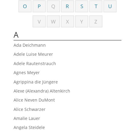
O
P
Q
R
S
T
U
V
W
X
Y
Z
A
Ada Deichmann
Adele Luise Meurer
Adele Rautenstrauch
Agnes Meyer
Agrippina die Jüngere
Alexe (Alexandra) Altenkirch
Alice Neven DuMont
Alice Schwarzer
Amalie Lauer
Angela Steidele