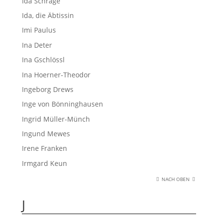
Ida Schrage
Ida, die Äbtissin
Imi Paulus
Ina Deter
Ina Gschlössl
Ina Hoerner-Theodor
Ingeborg Drews
Inge von Bönninghausen
Ingrid Müller-Münch
Ingund Mewes
Irene Franken
Irmgard Keun
NACH OBEN
J