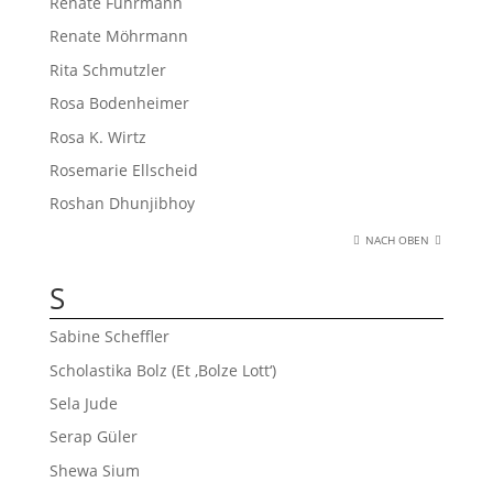
Renate Fuhrmann
Renate Möhrmann
Rita Schmutzler
Rosa Bodenheimer
Rosa K. Wirtz
Rosemarie Ellscheid
Roshan Dhunjibhoy
NACH OBEN
S
Sabine Scheffler
Scholastika Bolz (Et ‚Bolze Lott‘)
Sela Jude
Serap Güler
Shewa Sium