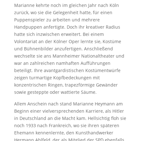
Marianne kehrte noch im gleichen Jahr nach Köln
zurück, wo sie die Gelegenheit hatte, für einen
Puppenspieler zu arbeiten und mehrere
Handpuppen anfertigte. Doch ihr kreativer Radius
hatte sich inzwischen erweitert. Bei einem
Volontariat an der Kölner Oper lernte sie, Kostüme
und Bühnenbilder anzufertigen. Anschließend
wechselte sie ans Mannheimer Nationaltheater und
war an zahlreichen namhaften Aufführungen
beteiligt. Ihre avantgardistischen Kostümentwürfe
zeigen turmartige Kopfbedeckungen mit
konzentrischen Ringen, trapezförmige Gewänder
sowie gesteppte oder wattierte Säume.
Allem Anschein nach stand Marianne Heymann am
Beginn einer vielversprechenden Karriere, als Hitler
in Deutschland an die Macht kam. Hellsichtig floh sie
noch 1933 nach Frankreich, wo sie ihren späteren
Ehemann kennenlernte, den Kunsthandwerker
Hermann Ahlfeld, der als Mitglied der
SPD
ebenfalls