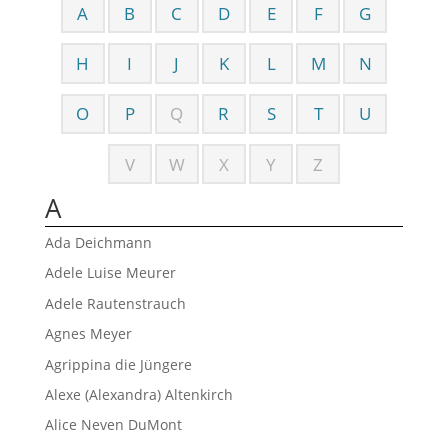
A
B
C
D
E
F
G
H
I
J
K
L
M
N
O
P
Q
R
S
T
U
V
W
X
Y
Z
A
Ada Deichmann
Adele Luise Meurer
Adele Rautenstrauch
Agnes Meyer
Agrippina die Jüngere
Alexe (Alexandra) Altenkirch
Alice Neven DuMont