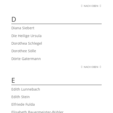
NACH OBEN
D
Diana Siebert
Die Heilige Ursula
Dorothea Schlegel
Dorothee Sölle
Dörte Gatermann
NACH OBEN
E
Edith Lunnebach
Edith Stein
Elfriede Fulda
Elisabeth Bauermeister-Bühler