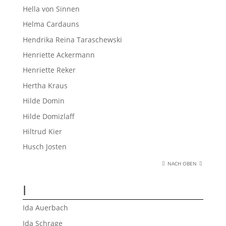
Hella von Sinnen
Helma Cardauns
Hendrika Reina Taraschewski
Henriette Ackermann
Henriette Reker
Hertha Kraus
Hilde Domin
Hilde Domizlaff
Hiltrud Kier
Husch Josten
NACH OBEN
I
Ida Auerbach
Ida Schrage