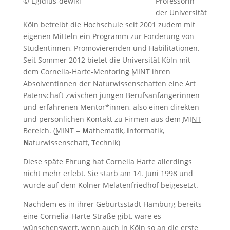
© Egidius-dewiki
Professorin
der Universität
Köln betreibt die Hochschule seit 2001 zudem mit
eigenen Mitteln ein Programm zur Förderung von
Studentinnen, Promovierenden und Habilitationen.
Seit Sommer 2012 bietet die Universität Köln mit
dem Cornelia-Harte-Mentoring
MINT
ihren
Absolventinnen der Naturwissenschaften eine Art
Patenschaft zwischen jungen Berufsanfängerinnen
und erfahrenen Mentor*innen, also einen direkten
und persönlichen Kontakt zu Firmen aus dem
MINT
-
Bereich. (
MINT
=
M
athematik,
I
nformatik,
N
aturwissenschaft,
T
echnik)
Diese späte Ehrung hat Cornelia Harte allerdings
nicht mehr erlebt. Sie starb am 14. Juni 1998 und
wurde auf dem Kölner Melatenfriedhof beigesetzt.
Nachdem es in ihrer Geburtsstadt Hamburg bereits
eine Cornelia-Harte-Straße gibt, wäre es
wünschenswert, wenn auch in Köln so an die erste