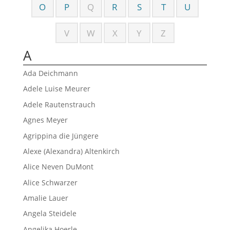
O
P
Q
R
S
T
U
V
W
X
Y
Z
A
Ada Deichmann
Adele Luise Meurer
Adele Rautenstrauch
Agnes Meyer
Agrippina die Jüngere
Alexe (Alexandra) Altenkirch
Alice Neven DuMont
Alice Schwarzer
Amalie Lauer
Angela Steidele
Angelika Hoerle