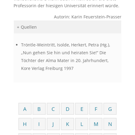
Professorin der hiesigen Universität erinnert würde.
Autorin: Karin Feuerstein-Prasser
Quellen
Tröntle-Weintritt, Isolde, Herkert, Petra (Hg.),
„Nun gehen Sie hin und heiraten Sie!“ Die
Töchter der Alma Mater in 20. Jahrhundert,
Kore Verlag Freiburg 1997
A
B
C
D
E
F
G
H
I
J
K
L
M
N