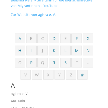
Behshid Najafi– Streiterin für die Menschenrechte
von Migrantinnen – YouTube
Zur Website von agisra e. V.
A
B
C
D
E
F
G
H
I
J
K
L
M
N
O
P
Q
R
S
T
U
V
W
X
Y
Z
#
A
agisra e. V.
AKF Köln